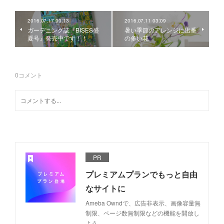
2016.07.17 00:13
2016.07.11 03:09
ガーデニング誌『BISES盛
暑い季節のアレンジに出番
夏号』発売中です！！
の多い花
0
コメント
PR
プレミアムプランでもっと自由
なサイトに
Ameba Owndで、広告非表示、画像容量無
制限、ページ数無制限などの機能を開放し
よう。