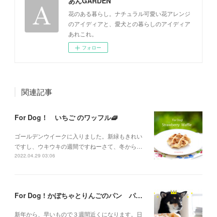
あんGARDEN
花のある暮らし。ナチュラル可愛い花アレンジ
のアイディアと、愛犬との暮らしのアイディア
あれこれ。
フォロー
関連記事
For Dog！ いちご のワッフル🧇
ゴールデンウイークに入りました。新緑もきれい
ですし、ウキウキの週間ですねーさて、冬から…
2022.04.29 03:06
For Dog ! かぼちゃとりんごのパン パン・デ・ロア風〜
新年から、早いもので３週間近くになります。日