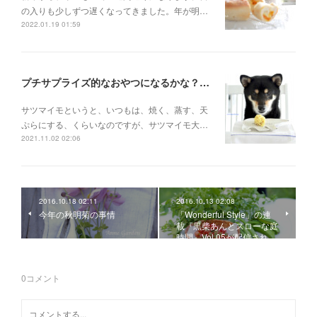
の入りも少しずつ遅くなってきました。年が明…
2022.01.19 01:59
プチサプライズ的なおやつになるかな？ おいもさん、モンブラン風に〜
サツマイモというと、いつもは、焼く、蒸す、天
ぷらにする、くらいなのですが、サツマイモ大…
2021.11.02 02:06
2016.10.18 02:11
2016.10.13 02:08
今年の秋明菊の事情
「Wonderful Style」の連
載『黒柴あんとスローな庭
時間』Vol.05が配信され…
0
コメント