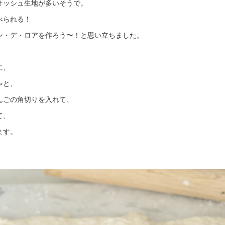
オッシュ生地が多いそうで。
べられる！
ン・デ・ロアを作ろう〜！と思い立ちました。
に、
ゃと、
んごの角切りを入れて、
て、
ます。