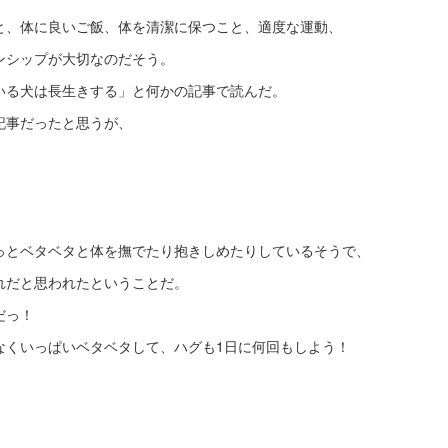
と、体に良いご飯、体を清潔に保つこと、適度な運動、
ンシップが大切なのだそう。
いる犬は長生きする」と何かの記事で読んだ。
記事だったと思うが、
っとベタベタと体を撫でたり抱きしめたりしているそうで、
れだと思われたということだ。
だっ！
なくいっぱいベタベタして、ハグも1日に何回もしよう！