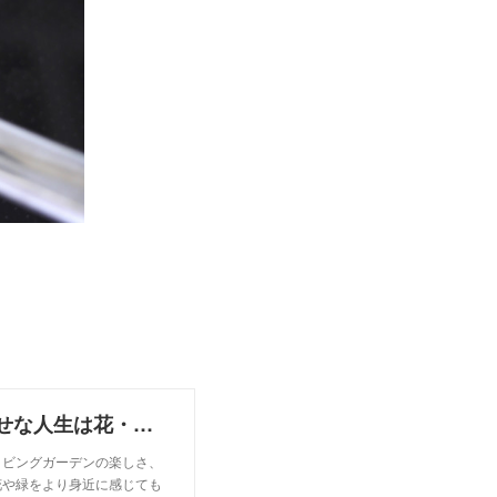
GardenStory (ガーデンストーリー) - 心ときめく幸せな人生は花・緑・庭にある
リビングガーデンの楽しさ、
花や緑をより⾝近に感じても