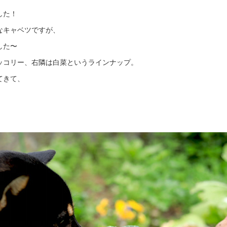
した！
なキャベツですが、
した〜
ッコリー、右隣は白菜というラインナップ。
てきて、