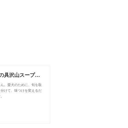
愛犬手づくりごはん３「庭採れ春キャベツと鶏胸肉の具沢山スープ」 - GardenStory (ガーデンストーリー)
さん。愛犬のために、旬を取
り分けて、味つけを変えるだ
す。