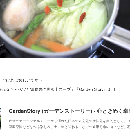
ご覧いただければ嬉しいです〜
春キャベツと鶏胸肉の具沢山スープ」『Garden Story』より
欧⽶のガーデンカルチャーから遅れた⽇本の庭⽂化の活性化を⽬的として、
家庭菜園などを作る楽しみ、⼟・緑と関わることでの健康寿命の向上など、